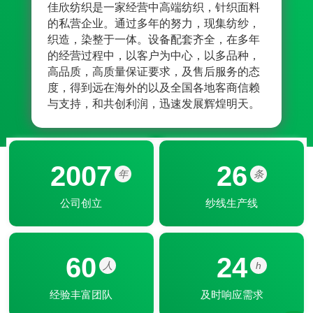
佳欣纺织是一家经营中高端纺织，针织面料
佳欣
的私营企业。通过多年的努力，现集纺纱，
业的
织造，染整于一体。设备配套齐全，在多年
折不
的经营过程中，以客户为中心，以多品种，
神；
高品质，高质量保证要求，及售后服务的态
符合
度，得到远在海外的以及全国各地客商信赖
交货
与支持，和共创利润，迅速发展辉煌明天。
力的
2007
26
年
条
公司创立
纱线生产线
60
24
人
h
经验丰富团队
及时响应需求