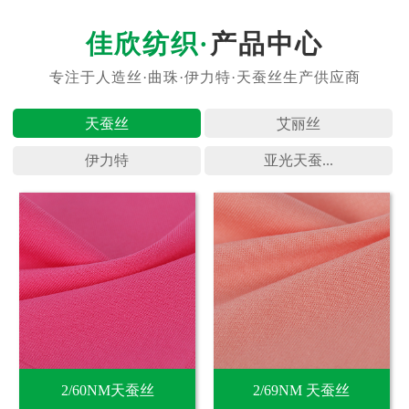
产品中心
天蚕丝
艾丽丝
伊力特
亚光天蚕...
2/60NM天蚕丝
2/69NM 天蚕丝