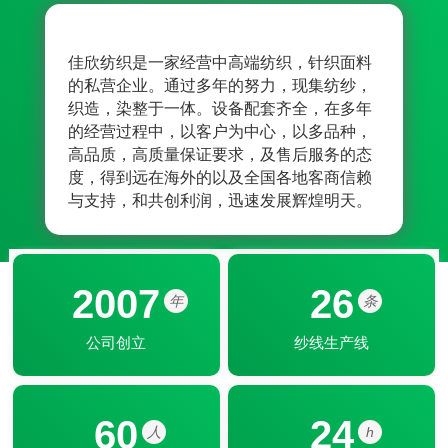
佳欣纺织是一家经营中高端纺织，针织面料
佳欣
的私营企业。通过多年的努力，现集纺纱，
业的
织造，染整于一体。设备配套齐全，在多年
折不
的经营过程中，以客户为中心，以多品种，
神；
高品质，高质量保证要求，及售后服务的态
符合
度，得到远在海外的以及全国各地客商信赖
交货
与支持，和共创利润，迅速发展辉煌明天。
力的
2007
26
年
条
公司创立
纱线生产线
60
24
人
h