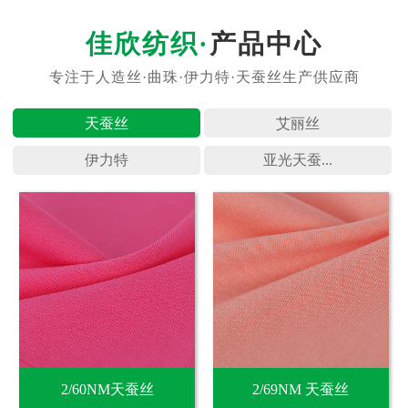
产品中心
天蚕丝
艾丽丝
伊力特
亚光天蚕...
2/60NM天蚕丝
2/69NM 天蚕丝