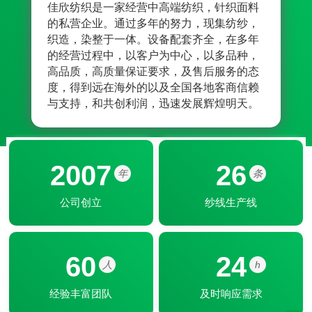
佳欣纺织是一家经营中高端纺织，针织面料
佳欣
的私营企业。通过多年的努力，现集纺纱，
业的
织造，染整于一体。设备配套齐全，在多年
折不
的经营过程中，以客户为中心，以多品种，
神；
高品质，高质量保证要求，及售后服务的态
符合
度，得到远在海外的以及全国各地客商信赖
交货
与支持，和共创利润，迅速发展辉煌明天。
力的
2007
26
年
条
公司创立
纱线生产线
60
24
人
h
经验丰富团队
及时响应需求