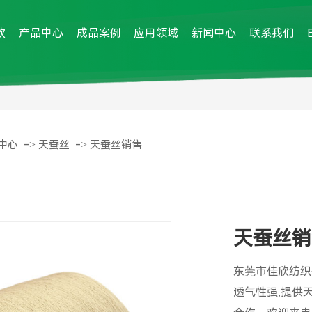
欣
产品中心
成品案例
应用领域
新闻中心
联系我们
->
->
中心
天蚕丝
天蚕丝销售
天蚕丝销
东莞市佳欣纺织
透气性强,提供