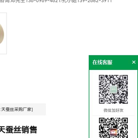
邓先生136-0969-4621/孔小姐139-2682-3911
个:天蚕丝采购厂家]
微信加好友
天蚕丝销售